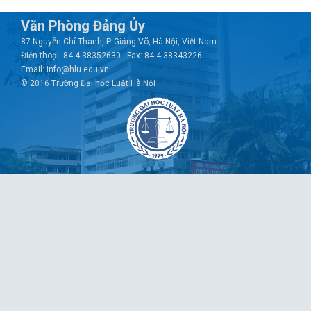
Văn Phòng Đảng Ủy
87 Nguyễn Chí Thanh, P. Giảng Võ, Hà Nội, Việt Nam
Điện thoại: 84.4.38352630 - Fax: 84.4.38343226
Email: info@hlu.edu.vn
© 2016 Trường Đại học Luật Hà Nội