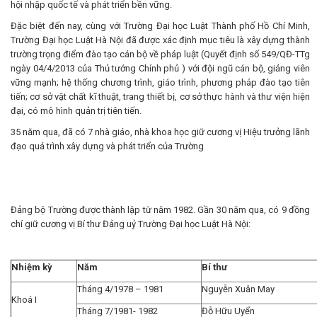
hội nhập quốc tế và phát triển bền vững.
Đặc biệt đến nay, cùng với Trường Đại học Luật Thành phố Hồ Chí Minh,
Trường Đại học Luật Hà Nội đã được xác định mục tiêu là xây dựng thành
trường trọng điểm đào tạo cán bộ về pháp luật (Quyết định số 549/QĐ-TTg
ngày 04/4/2013 của Thủ tướng Chính phủ ) với đội ngũ cán bộ, giảng viên
vững mạnh; hệ thống chương trình, giáo trình, phương pháp đào tạo tiên
tiến; cơ sở vật chất kĩ thuật, trang thiết bị, cơ sở thực hành và thư viện hiện
đại, có mô hình quản trị tiên tiến.
35 năm qua, đã có 7 nhà giáo, nhà khoa học giữ cương vị Hiệu trưởng lãnh
đạo quá trình xây dựng và phát triển của Trường
Đảng bộ Trường được thành lập từ năm 1982. Gần 30 năm qua, có 9 đồng
chí giữ cương vị Bí thư Đảng uỷ Trường Đại học Luật Hà Nội:
Nhiệm kỳ
Năm
Bí thư
Tháng 4/1978 – 1981
Nguyễn Xuân May
Khoá I
Tháng 7/1981- 1982
Đỗ Hữu Uyển