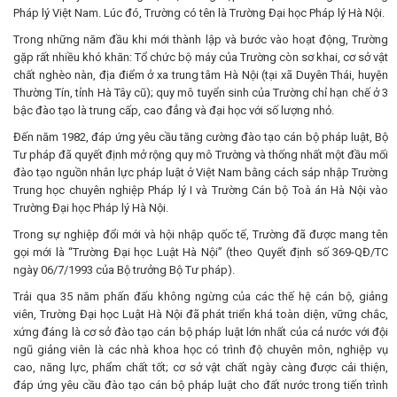
Pháp lý Việt Nam. Lúc đó, Trường có tên là Trường Đại học Pháp lý Hà Nội.
Trong những năm đầu khi mới thành lập và bước vào hoạt động, Trường
gặp rất nhiều khó khăn: Tổ chức bộ máy của Trường còn sơ khai, cơ sở vật
chất nghèo nàn, địa điểm ở xa trung tâm Hà Nội (tại xã Duyên Thái, huyện
Thường Tín, tỉnh Hà Tây cũ); quy mô tuyển sinh của Trường chỉ hạn chế ở 3
bậc đào tạo là trung cấp, cao đẳng và đại học với số lượng nhỏ.
Đến năm 1982, đáp ứng yêu cầu tăng cường đào tạo cán bộ pháp luật, Bộ
Tư pháp đã quyết định mở rộng quy mô Trường và thống nhất một đầu mối
đào tạo nguồn nhân lực pháp luật ở Việt Nam bằng cách sáp nhập Trường
Trung học chuyên nghiệp Pháp lý I và Trường Cán bộ Toà án Hà Nội vào
Trường Đại học Pháp lý Hà Nội.
Trong sự nghiệp đổi mới và hội nhập quốc tế, Trường đã được mang tên
gọi mới là “Trường Đại học Luật Hà Nội” (theo Quyết định số 369-QĐ/TC
ngày 06/7/1993 của Bộ trưởng Bộ Tư pháp).
Trải qua 35 năm phấn đấu không ngừng của các thế hệ cán bộ, giảng
viên, Trường Đại học Luật Hà Nội đã phát triển khá toàn diện, vững chắc,
xứng đáng là cơ sở đào tạo cán bộ pháp luật lớn nhất của cả nước với đội
ngũ giảng viên là các nhà khoa học có trình độ chuyên môn, nghiệp vụ
cao, năng lực, phẩm chất tốt; cơ sở vật chất ngày càng được cải thiện,
đáp ứng yêu cầu đào tạo cán bộ pháp luật cho đất nước trong tiến trình