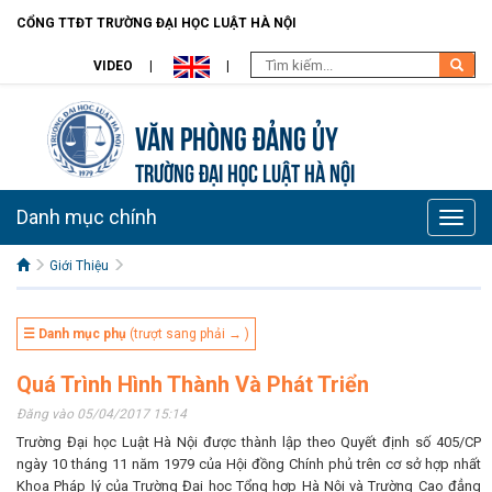
CỔNG TTĐT TRƯỜNG ĐẠI HỌC LUẬT HÀ NỘI
VIDEO
Văn Phòng Đảng Ủy
TRƯỜNG ĐẠI HỌC LUẬT HÀ NỘI
Danh mục chính
Toggle
naviga
Giới Thiệu
☰ Danh mục phụ
(trượt sang phải → )
Quá Trình Hình Thành Và Phát Triển
Đăng vào 05/04/2017 15:14
Trường Đại học Luật Hà Nội được thành lập theo Quyết định số 405/CP
ngày 10 tháng 11 năm 1979 của Hội đồng Chính phủ trên cơ sở hợp nhất
Khoa Pháp lý của Trường Đại học Tổng hợp Hà Nội và Trường Cao đẳng