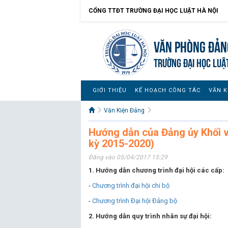
CỔNG TTĐT TRƯỜNG ĐẠI HỌC LUẬT HÀ NỘI
Văn Phòng Đản
TRƯỜNG ĐẠI HỌC LUẬ
GIỚI THIỆU
KẾ HOẠCH CÔNG TÁC
VĂN K
Văn Kiện Đảng
Hướng dẫn của Đảng ủy Khối v
kỳ 2015-2020)
Đăng vào 05/04/2017 15:29
1. Hướng dẫn chương trình đại hội các cấp:
-
Chương trình đại hội chi bộ
-
Chương trình Đại hội Đảng bộ
2. Hướng dẫn quy trình nhân sự đại hội: