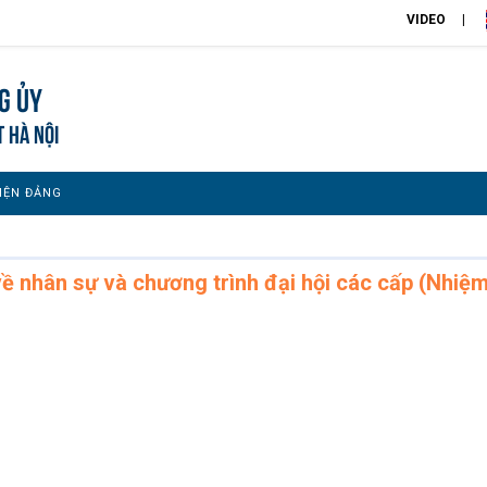
VIDEO
g Ủy
T HÀ NỘI
IỆN ĐẢNG
ề nhân sự và chương trình đại hội các cấp (Nhiệ