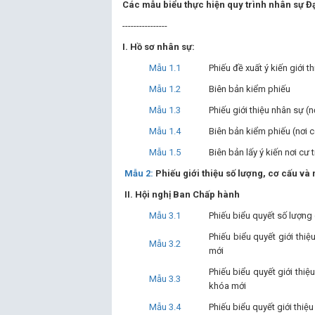
Các mẫu biểu thực hiện quy trình nhân sự Đạ
----------------
I. Hồ sơ nhân sự:
Mẫu 1.1
Phiếu đề xuất ý kiến giới th
Mẫu 1.2
Biên bản kiểm phiếu
Mẫu 1.3
Phiếu giới thiệu nhân sự (n
Mẫu 1.4
Biên bản kiểm phiếu (nơi 
Mẫu 1.5
Biên bản lấy ý kiến nơi cư t
Mẫu 2:
Phiếu giới thiệu số lượng, cơ cấu và
II. Hội nghị Ban Chấp hành
Mẫu 3.1
Phiếu biểu quyết số lượng
Phiếu biểu quyết giới thi
Mẫu 3.2
mới
Phiếu biểu quyết giới thi
Mẫu 3.3
khóa mới
Mẫu 3.4
Phiếu biểu quyết giới thi