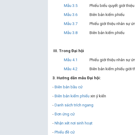
Mẫu 3.5
Phiếu biểu quyết giới thiệ
Mẫu 3.6
Biên bản kiểm phiếu
Mẫu 3.7
Phiếu giới thiệu nhân sự ứ
Mẫu 3.8
Biên bản kiểm phiếu
III. Trong Đại hội
Mẫu 4.1
Phiếu giới thiệu nhân sự ứ
Mẫu 4.2
Biên bản kiểm phiếu giới t
3. Hướng dẫn mẫu Đại hội:
-
Biên bản bầu cử
-
Biên bản kiểm phiếu
xin ý kiến
-
Danh sách trích ngang
-
Đơn ứng cử
-
Nhận xét nơi sinh hoạt
-
Phiếu đề cử