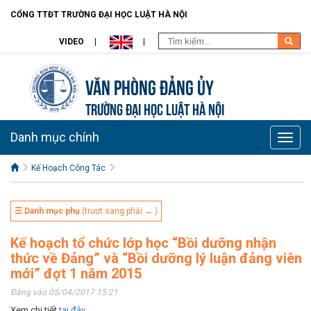
CỔNG TTĐT TRƯỜNG ĐẠI HỌC LUẬT HÀ NỘI
VIDEO
Văn Phòng Đảng Ủy
TRƯỜNG ĐẠI HỌC LUẬT HÀ NỘI
Danh mục chính
Toggle
naviga
Kế Hoạch Công Tác
☰ Danh mục phụ
(trượt sang phải → )
Kế hoạch tổ chức lớp học “Bồi dưỡng nhận
thức về Đảng” và “Bồi dưỡng lý luận đảng viên
mới” đợt 1 năm 2015
Đăng vào 05/04/2017 15:21
Xem chi tiết
tại đây