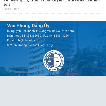
Kiểm điểm tập thể, cá nhân và đánh giá phân loại chi bộ, đảng viên năm
2015
05/04/2017
Văn Phòng Đảng Ủy
87 Nguyễn Chí Thanh, P. Giảng Võ, Hà Nội, Việt Nam
Điện thoại: 84.4.38352630 - Fax: 84.4.38343226
Email: info@hlu.edu.vn
© 2016 Trường Đại học Luật Hà Nội