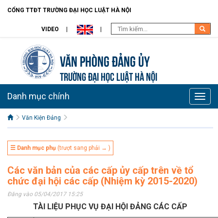
CỔNG TTĐT TRƯỜNG ĐẠI HỌC LUẬT HÀ NỘI
VIDEO
Văn Phòng Đảng Ủy
TRƯỜNG ĐẠI HỌC LUẬT HÀ NỘI
Danh mục chính
Toggle
naviga
Văn Kiện Đảng
☰ Danh mục phụ
(trượt sang phải → )
Các văn bản của các cấp ủy cấp trên về tổ
chức đại hội các cấp (Nhiệm kỳ 2015-2020)
Đăng vào 05/04/2017 15:25
TÀI LIỆU PHỤC VỤ ĐẠI HỘI ĐẢNG CÁC CẤP