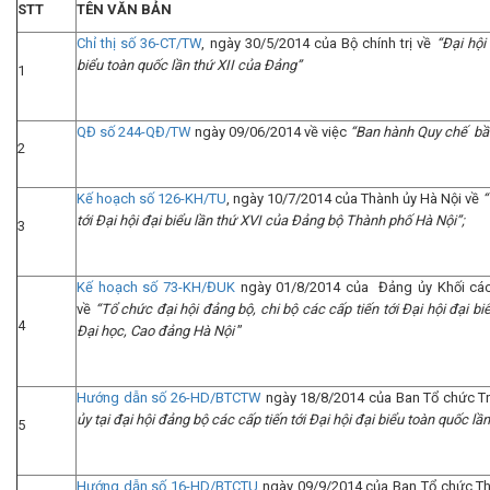
STT
TÊN VĂN BẢN
Chỉ thị số 36-CT/TW
, ngày 30/5/2014 của Bộ chính trị về
“Đại hội
biểu toàn quốc lần thứ XII của Đảng”
1
QĐ số 244-QĐ/TW
ngày 09/06/2014 về việc
“Ban hành Quy chế bầ
2
Kế hoạch số 126-KH/TU
, ngày 10/7/2014 của Thành ủy Hà Nội về
“
tới Đại hội đại biểu lần thứ XVI của Đảng bộ Thành phố Hà Nội”;
3
Kế hoạch số 73-KH/ĐUK
ngày 01/8/2014 của Đảng ủy Khối các
về
“Tổ chức đại hội đảng bộ, chi bộ các cấp tiến tới Đại hội đại bi
4
Đại học, Cao đảng Hà Nội
”
Hướng dẫn số 26-HD/BTCTW
ngày 18/8/2014 của Ban Tổ chức T
ủy tại đại hội đảng bộ các cấp tiến tới Đại hội đại biểu toàn quốc lầ
5
Hướng dẫn số 16-HD/BTCTU
ngày 09/9/2014 của Ban Tổ chức T